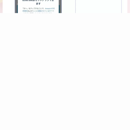
以上の操作でEchoドットは初期状態になって
います。
「次へ」で進むとWi-Fiを探し始めます。
既に初期状態になっているので、別のアカウ
ントに変更するのであれば、このタイミング
で別のアカウントで初期設定に進んでくださ
い。