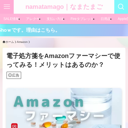
namatamago｜なまたまご
SALE情報
アレクサ
支払い方法
Fireタブレット
日用品
Appl
理由はこちら。
ホーム
Amazon
電子処方箋をAmazonファーマシーで使
ってみる！メリットはあるのか？
広告