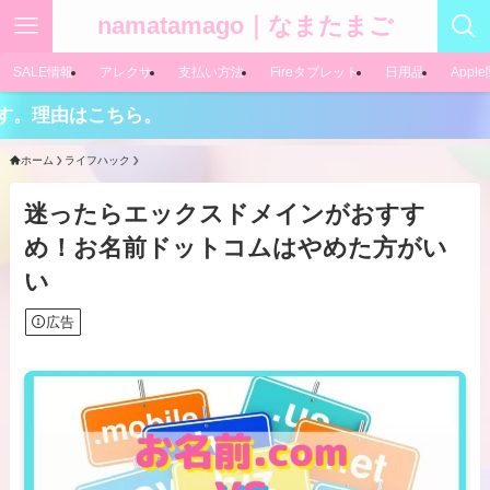
namatamago｜なまたまご
SALE情報
アレクサ
支払い方法
Fireタブレット
日用品
Appl
はこちら。
ホーム
ライフハック
迷ったらエックスドメインがおすす
め！お名前ドットコムはやめた方がい
い
広告