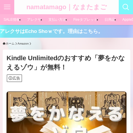
namatamago｜なまたまご
SALE情報
アレクサ
支払い方法
Fireタブレット
日用品
Appl
Echo Shoｗです。理由はこちら。
ホーム
Amazon
Kindle Unlimitedのおすすめ「夢をかな
えるゾウ」が無料！
広告