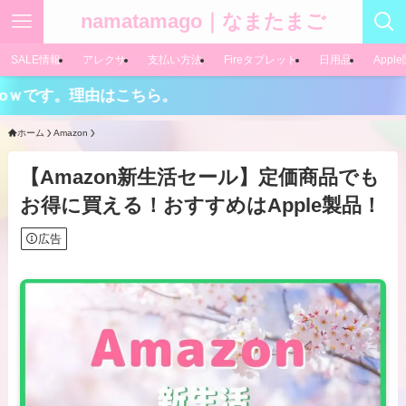
namatamago｜なまたまご
SALE情報
アレクサ
支払い方法
Fireタブレット
日用品
Appl
理由はこちら。
ホーム
Amazon
【Amazon新生活セール】定価商品でも
お得に買える！おすすめはApple製品！
広告